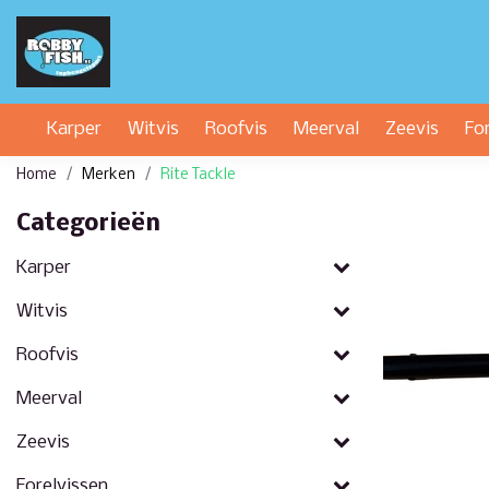
Karper
Witvis
Roofvis
Meerval
Zeevis
Fo
Home
Merken
Rite Tackle
Categorieën
Karper
Witvis
Roofvis
Meerval
Zeevis
Forelvissen