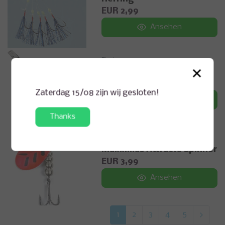
EUR 2,99
Ansehen
Fladen
×
Skrei Pilker
EUR 9,99
Zaterdag 15/08 zijn wij gesloten!
Ansehen
Thanks
Fladen
Maxximus Attracta Spinner
EUR 3,99
Ansehen
1
2
3
4
5