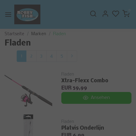
0
Startseite
Marken
Fladen
Fladen
1
2
3
4
5
Fladen
Xtra-Flexx Combo
EUR 59,99
Ansehen
Fladen
Platvis Onderlijn
EUR 6,99