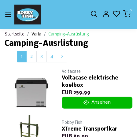
0
Startseite
Varia
Camping-Ausrüstung
Camping-Ausrüstung
1
2
3
4
Voltacase
Voltacase elektrische
koelbox
EUR 259,99
Ansehen
Robby Fish
XTreme Transportkar
EUR 89,99