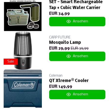
SET - Smart Rechargeable
Tap + Cubic Water Carrier
EUR 34,99
Ansehen
CARP FUTURE
Mosquito Lamp
EUR 29,99
EUR 39,99
Ansehen
Sale
Coleman
QT Xtreme® Cooler
EUR 149,99
Ansehen