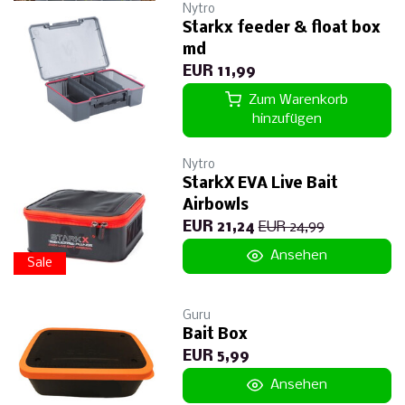
Nytro
Starkx feeder & float box
md
EUR 11,99
Zum Warenkorb
hinzufügen
Nytro
StarkX EVA Live Bait
Airbowls
EUR 21,24
EUR 24,99
Ansehen
Sale
Guru
Bait Box
EUR 5,99
Ansehen