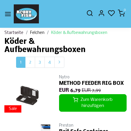
0
Startseite
Felchen
Köder & Aufbewahrungsboxen
Köder &
Aufbewahrungsboxen
1
2
3
4
Nytro
METHOD FEEDER RIG BOX
EUR 6,79
EUR 7,99
Zum Warenkorb
hinzufügen
Sale
Preston