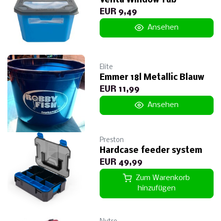
Venta Window Tub
EUR 9,49
Ansehen
Elite
Emmer 18l Metallic Blauw
EUR 11,99
Ansehen
Preston
Hardcase feeder system
EUR 49,99
Zum Warenkorb
hinzufügen