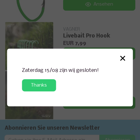
Ansehen
VAGNER
Livebait Pro Hook
EUR 7,99
×
Ansehen
Zaterdag 15/08 zijn wij gesloten!
VAGNER
Ebro Hook
Thanks
EUR 6,99
Ansehen
Abonnieren Sie unseren Newsletter