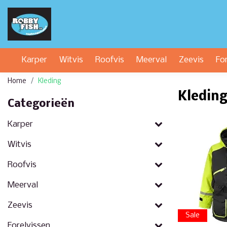
Karper
Witvis
Roofvis
Meerval
Zeevis
Fo
Home
Kleding
Kledin
Categorieën
Karper
Witvis
Roofvis
Meerval
Zeevis
Sale
Forelvissen