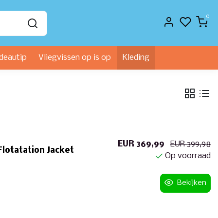
0
deautip
Vliegvissen op is op
Kleding
EUR 369,99
EUR 399,98
Flotatation Jacket
Op voorraad
Bekijken