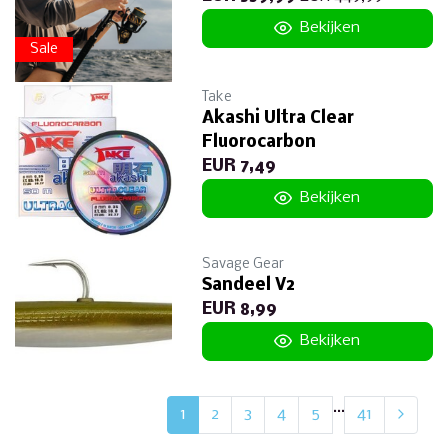
Bekijken
Sale
Take
Akashi Ultra Clear
Fluorocarbon
EUR 7,49
Bekijken
Savage Gear
Sandeel V2
EUR 8,99
Bekijken
...
1
2
3
4
5
41