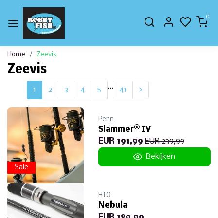
0
Home
Zeevis
Zeevis
...
1
2
3
4
5
41
Penn
Slammer® IV
EUR 191,99
EUR 239,99
Bekijken
Sale
HTO
Nebula
EUR 189,99