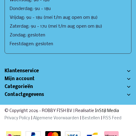
Donderdag: 9u - 18u
Vrijdag: 9u - 18u (mei t/m aug open om 8u)
Zaterdag: 9u - 17u (mei t/m aug open om 8u)
Zondag: gesloten
Feestdagen: gesloten
Klantenservice
Mijn account
Categorieën
Contactgegevens
© Copyright 2026 - ROBBY FISH BV | Realisatie
InStijl Media
Privacy Policy
|
Algemene Voorwaarden
|
Bestellen
|
RSS Feed