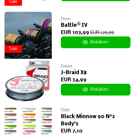
Sale
Penn
Battle® IV
EUR 103,99
EUR 129,99
Bekijken
Sale
Daiwa
J-Braid X8
EUR 34,99
Bekijken
Fiiish
Black Minnow 90 N°2
Body's
EUR 7,10