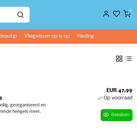
0
deautip
Vliegvissen op is op
Kleding
EUR 47,99
Op voorraad
s
eilig, georganiseerd en
erende hengels meer,
Bekijken