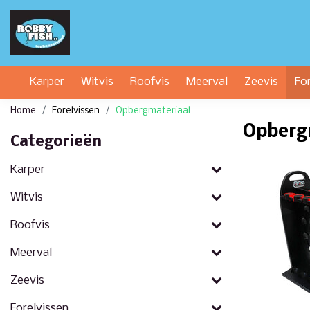
Karper
Witvis
Roofvis
Meerval
Zeevis
Fo
Home
Forelvissen
Opbergmateriaal
Opberg
Categorieën
Karper
Witvis
Roofvis
Meerval
Zeevis
Forelvissen