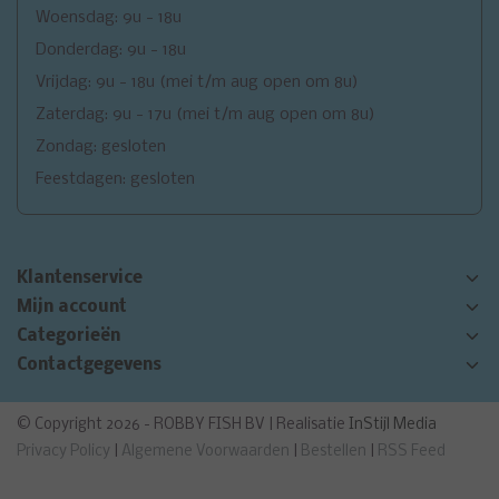
Woensdag: 9u - 18u
Donderdag: 9u - 18u
Vrijdag: 9u - 18u (mei t/m aug open om 8u)
Zaterdag: 9u - 17u (mei t/m aug open om 8u)
Zondag: gesloten
Feestdagen: gesloten
Klantenservice
Mijn account
Categorieën
Contactgegevens
© Copyright 2026 - ROBBY FISH BV | Realisatie
InStijl Media
Privacy Policy
|
Algemene Voorwaarden
|
Bestellen
|
RSS Feed