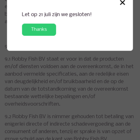
×
eigendom daarvan is overgegaan, niet
belasten, verkopen, doorleveren, vervreemden of
Let op 21 juli zijn we gesloten!
anderszins bezwaren.
Thanks
9 GARANTIE EN AANSPRAKELIJKHEID
9.1 Robby Fish BV staat er voor in dat de producten
en/of diensten voldoen aan de overeenkomst, de in het
aanbod vermelde specificaties, aan de redelijke eisen
van deugdelijkheid en/of bruikbaarheid en de op de
datum van de totstandkoming van de overeenkomst
bestaande wettelijke bepalingen en/of
overheidsvoorschriften.
9.2 Robby Fish BV is nimmer gehouden tot betaling van
enigerlei directe of indirecte schadevergoeding aan de
consument of anderen, tenzij er sprake is van opzet of
grove schuld aan de kant van Robby Fish BV.