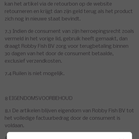
kan het artikel via de retourbon op de website
retourneren en krijgt dan zijn geld terug als het product
zich nog in nieuwe staat bevindt.
7.3 Indien de consument van zijn herroepingsrecht zoals
vermeld in het vorige lid, gebruik heeft gemaakt, dan
draagt Robby Fish BV zorg voor terugbetaling binnen
30 dagen van het door de consument betaalde,
exclusief verzendkosten.
7.4 Ruilen is niet mogelijk.
8 EIGENDOMSVOORBEHOUD
8.1 De artikelen blijven eigendom van Robby Fish BV tot
het volledige factuurbedrag door de consument is
voldaan.
8.2 De consument mag de producten, voordat de