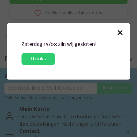
Zur Wunschliste hinzufügen
×
Zusatzinformation?
Anfrage zu diesem Produkt
Zaterdag 15/08 zijn wij gesloten!
Auf Vergleichsliste setzen
Produktinformation
Thanks
Abonnieren Sie unseren Newsletter
Abonnieren
* We'll never share your email with anyone else.
Mein Konto
Ordnen Sie alles in Ihrem Konto. Verfolgen Sie
Ihre Bestellungen, Rechnungen und Retouren.
Contact
<