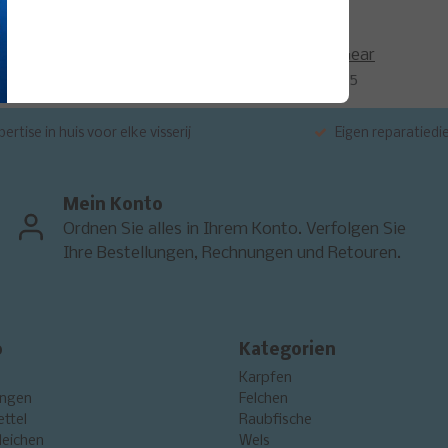
Savage Gear
SVS76885
ertise in huis voor elke visserij
Eigen reparatiedi
Mein Konto
Ordnen Sie alles in Ihrem Konto. Verfolgen Sie
Ihre Bestellungen, Rechnungen und Retouren.
o
Kategorien
Karpfen
ungen
Felchen
ttel
Raubfische
leichen
Wels