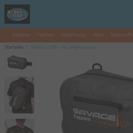
Karpfen
Felchen
Raubfische
Wels
Meeresfi
Startseite
SAVAGE GEAR - Aw Sling Rucksack