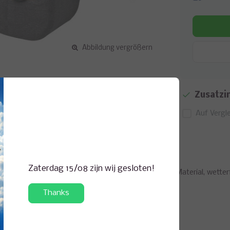
Abbildung vergrößern
Zusatzi
Auf Vergle
Zaterdag 15/08 zijn wij gesloten!
 Wetter! Super strapazierfähiges, wasserdichtes Material, wetterf
Thanks