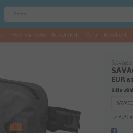
sch
Forellenangeln
Barbenfisch
Varia
Bietet an!
Savage
SAVAG
EUR 6
Bitte wäh
Auf La