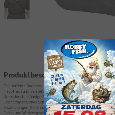
Produktbeschreibung
Der perfekte Rucksack zum Waten und Kunstköderangeln bei jedem
Hauptfach und verstellbare, ergonomische Tragegurte.
Korrosionsbeständige Reißverschlüsse
Leicht zugängliches Schlingendesign
Ersatzstangen-Seitenhalter
Netz- und Werkzeugschleifen