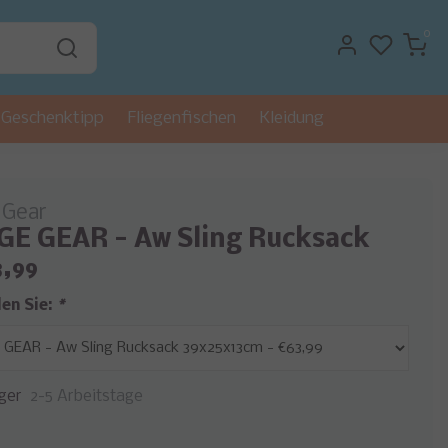
0
Geschenktipp
Fliegenfischen
Kleidung
 Gear
E GEAR - Aw Sling Rucksack
3,99
len Sie:
*
ger
2-5 Arbeitstage