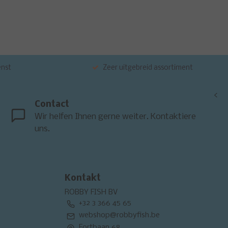
enst
Zeer uitgebreid assortiment
<
Contact
Wir helfen Ihnen gerne weiter. Kontaktiere
uns.
Kontakt
ROBBY FISH BV
+32 3 366 45 65
webshop@robbyfish.be
Fortbaan 68