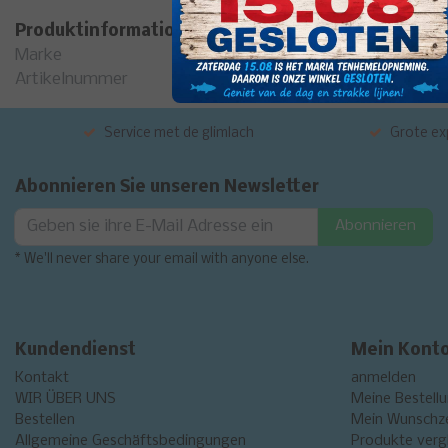
Produktinformation
Marke
Artikelnummer
Service met de glimlach
Grote exp
Abonnieren Sie unseren Newsletter
Abonnieren
* We'll never share your email with anyone else.
Kundendienst
Mein Kont
Kontakt
anmelden
WIR ÜBER UNS
Meine Bestell
Bestellen
Mein Wunschze
Allgemeine Geschäftsbedingungen
Produkte verg