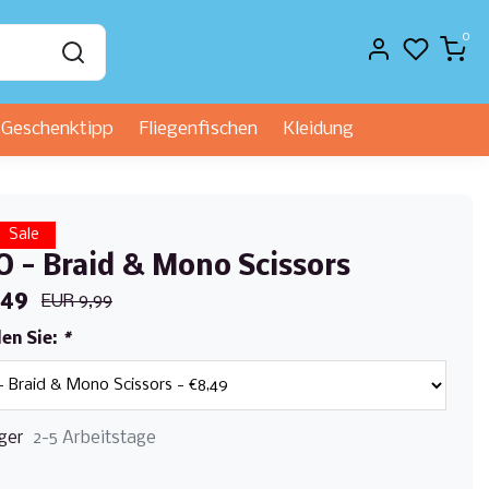
0
Geschenktipp
Fliegenfischen
Kleidung
Sale
 - Braid & Mono Scissors
,49
EUR 9,99
len Sie:
*
ger
2-5 Arbeitstage