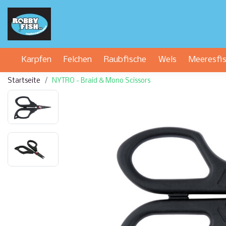
Karpfen
Felchen
Raubfische
Wels
Meeresfi
Startseite
NYTRO - Braid & Mono Scissors