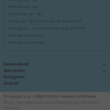
Dienstag: 9u - 18u
Mittwoch: 9u - 18u
Donnerstag: 9u - 18u
Freitag: 9u – 18u (mai bis aug ab 8u geöffnet)
Samstag: 9u – 17u (mai bis aug ab 8u geöffnet)
Sonntag: geschlossen
Feiertage: geschlossen
Kundendienst
Mein Konto
Kategorien
Kontakt
© Copyright 2026 - ROBBY FISH BV | Realisatie
InStijl Media
Privacy Policy
|
Allgemeine Geschäftsbedingungen
|
Bestellen
|
RSS Feed