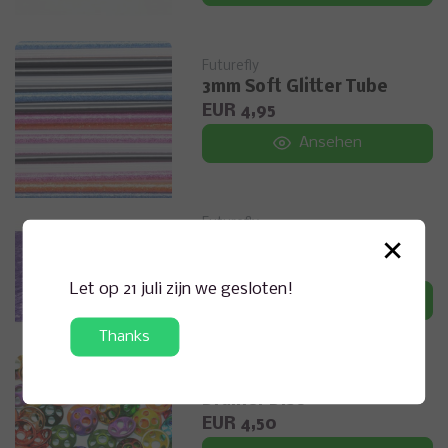
Futurefly
3mm Soft Glitter Tube
EUR 4,95
Ansehen
Futurefly
×
Predator Flash
EUR 5,00
Let op 21 juli zijn we gesloten!
Ansehen
Thanks
Futurefly
Drainer Disc
EUR 4,50