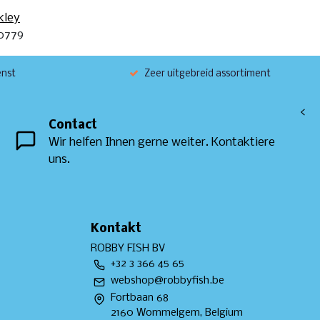
kley
0779
enst
Zeer uitgebreid assortiment
<
Contact
Wir helfen Ihnen gerne weiter. Kontaktiere
uns.
Kontakt
ROBBY FISH BV
+32 3 366 45 65
webshop@robbyfish.be
Fortbaan 68
2160 Wommelgem, Belgium