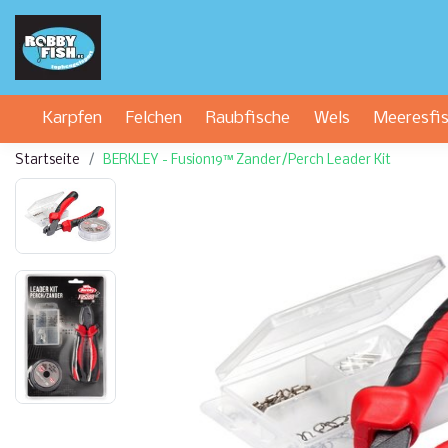
Karpfen
Felchen
Raubfische
Wels
Meeresfi
Startseite
BERKLEY - Fusion19™ Zander/Perch Leader Kit