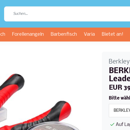
sch
Forellenangeln
Barbenfisch
Varia
Bietet an!
Berkley
BERKL
Leade
EUR 3
Bitte wäh
Auf La