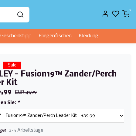
0
Geschenktipp
Fliegenfischen
Kleidung
Sale
EY - Fusion19™ Zander/Perch
r Kit
9,99
EUR 41,99
len Sie:
*
ger
2-5 Arbeitstage