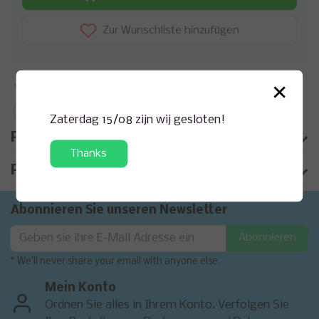
Zur Wunschliste hinzufügen
×
Zusatzinformation?
Anfrage zu diesem Produkt
Auf Vergleichsliste setzen
Zaterdag 15/08 zijn wij gesloten!
Produktbeschreibung
Thanks
Produktinformation
Abonnieren Sie unseren Newsletter
Abonnieren
* We'll never share your email with anyone else.
Mein Konto
Ordnen Sie alles in Ihrem Konto. Verfolgen Sie