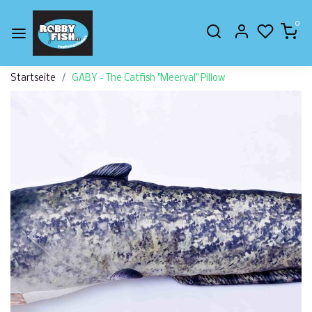
0
Startseite
GABY - The Catfish "Meerval" Pillow
Zurück
Weite