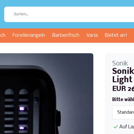
sch
Forellenangeln
Barbenfisch
Varia
Bietet an!
Sonik
Sonik
Light
EUR 2
Bitte wäh
Auf La