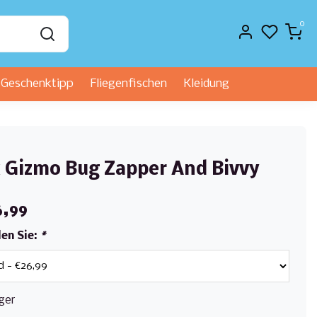
0
Geschenktipp
Fliegenfischen
Kleidung
 Gizmo Bug Zapper And Bivvy
6,99
len Sie:
*
ger