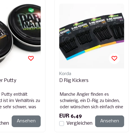
Korda
r Putty
D Rig Kickers
 Putty enthält
Manche Angler finden es
 ist im Verhältnis zu
schwierig, ein D-Rig zu binden,
e sehr schwer, was
oder wünschen sich einfach eine
len Rig-Knetmasse
Lösung, die ihnen den ganzen
EUR 6,49
Auf...
Ansehen
Ansehen
chen
Vergleichen