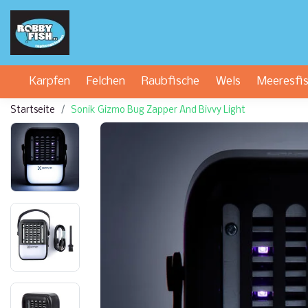
Karpfen
Felchen
Raubfische
Wels
Meeresfi
Startseite
Sonik Gizmo Bug Zapper And Bivvy Light