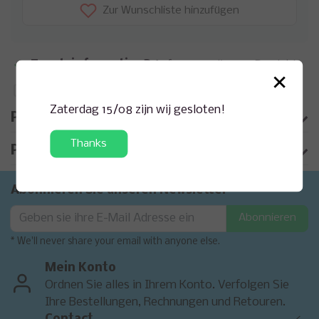
Zur Wunschliste hinzufügen
Zusatzinformation?
Anfrage zu diesem Produkt
×
Auf Vergleichsliste setzen
Zaterdag 15/08 zijn wij gesloten!
Produktbeschreibung
Thanks
Produktinformation
Abonnieren Sie unseren Newsletter
Abonnieren
* We'll never share your email with anyone else.
Mein Konto
Ordnen Sie alles in Ihrem Konto. Verfolgen Sie
Ihre Bestellungen, Rechnungen und Retouren.