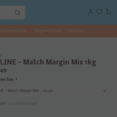
0
Geschenktipp
Fliegenfischen
Kleidung
e
INE - Match Margin Mix 1kg
,49
len Sie:
*
ger
2-5 Arbeitstage