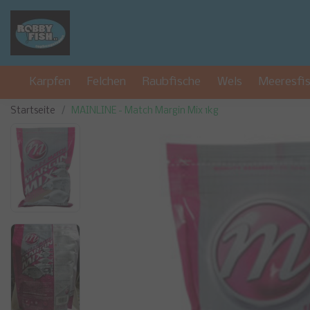
Karpfen
Felchen
Raubfische
Wels
Meeresfi
Startseite
MAINLINE - Match Margin Mix 1kg