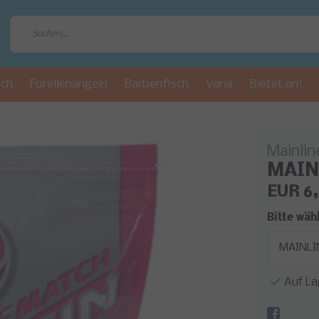
sch
Forellenangeln
Barbenfisch
Varia
Bietet an!
Mainlin
MAINL
EUR 6
Bitte wäh
Auf La