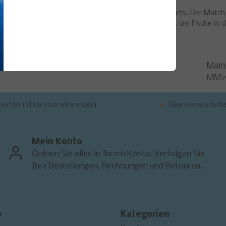
chhaltigen Mischung aus Fischmehl und gemahlenen Pellets. Der Mat
en und länger am Boden zu halten. Die perfekte Wahl, um Fische in d
Main
MM2
ertise in huis voor elke visserij
Eigen reparatiedi
Mein Konto
Ordnen Sie alles in Ihrem Konto. Verfolgen Sie
Ihre Bestellungen, Rechnungen und Retouren.
o
Kategorien