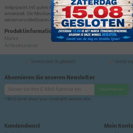
Vollgepackt mit guten Attraktoren, ergänzt mit einer super rei
entwickelt. Die Mischung ist schwer, um die Fische zu konzentrier
wiederverschließbaren 1-kg-Beuteln, um die Frische zu bewahren.
Produktinformation
Marke
Artikelnummer
Service met de glimlach
Grote exp
Abonnieren Sie unseren Newsletter
Abonnieren
* We'll never share your email with anyone else.
Kundendienst
Mein Kont