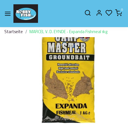
0
Startseite
MARCEL V. D. EYNDE - Expanda Fishmeal 1kg
Zurück
Weite