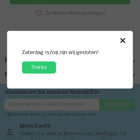
Zur Wunschliste hinzufügen
×
Zusatzinformation?
Anfrage zu diesem Produkt
Auf Vergleichsliste setzen
Zaterdag 15/08 zijn wij gesloten!
Produktbeschreibung
Thanks
Produktinformation
Abonnieren Sie unseren Newsletter
Abonnieren
* We'll never share your email with anyone else.
Mein Konto
Ordnen Sie alles in Ihrem Konto. Verfolgen Sie