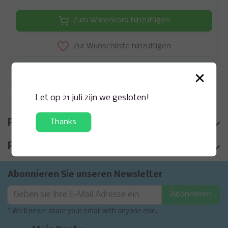
Zum Warenkorb hinzufügen
Zur Wunschliste hinzufügen
×
Zusatzinformation?
Anfrage zu diesem Produkt
Let op 21 juli zijn we gesloten!
Auf Vergleichsliste setzen
Thanks
Produktbeschreibung
Produktinformation
Abonnieren Sie unseren Newsletter
Abonnieren
* We'll never share your email with anyone else.