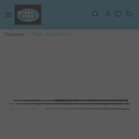
0
Startseite
PENN - Prevail II Surf
Zurück
Weite