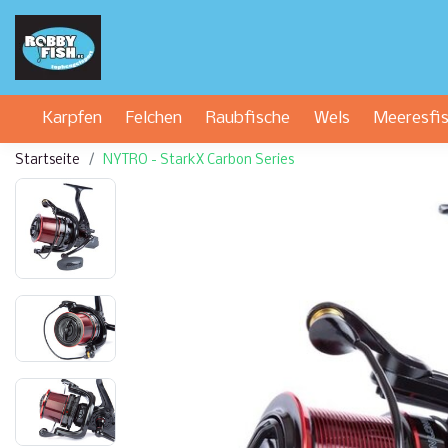
Karpfen
Felchen
Raubfische
Wels
Meeresfi
Startseite
NYTRO - StarkX Carbon Series