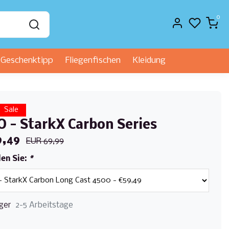
0
Geschenktipp
Fliegenfischen
Kleidung
Sale
 - StarkX Carbon Series
9,49
EUR 69,99
len Sie:
*
ger
2-5 Arbeitstage