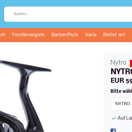
sch
Forellenangeln
Barbenfisch
Varia
Bietet an!
Nytro
NYTRO
EUR 5
Bitte wäh
Auf La