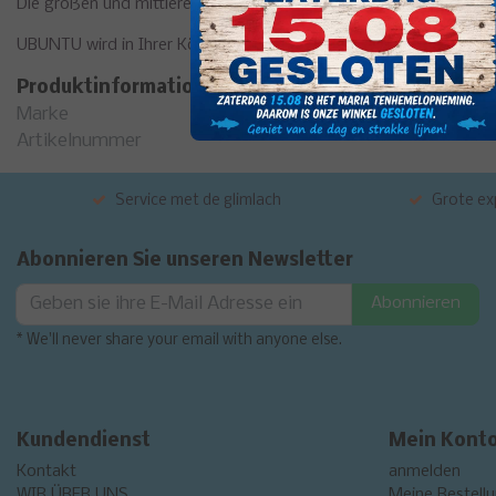
Die großen und mittleren Größen sind mit einem lasergeschnitt
UBUNTU wird in Ihrer Köderbox unverzichtbar sein.
Produktinformation
Marke
Artikelnummer
Service met de glimlach
Grote exp
Abonnieren Sie unseren Newsletter
Abonnieren
* We'll never share your email with anyone else.
Kundendienst
Mein Kont
Kontakt
anmelden
WIR ÜBER UNS
Meine Bestell