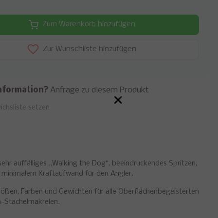
Zum Warenkorb hinzufügen
Zur Wunschliste hinzufügen
nformation?
Anfrage zu diesem Produkt
×
ichsliste setzen
sehr auffälliges „Walking the Dog“, beeindruckendes Spritzen,
t minimalem Kraftaufwand für den Angler.
Größen, Farben und Gewichten für alle Oberflächenbegeisterten
en-Stachelmakrelen.