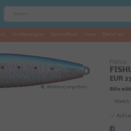
sch
Forellenangeln
Barbenfisch
Varia
Bietet an!
Fishus
FISHU
EUR 2
Abbildung vergrößern
Bitte wäh
Auf La