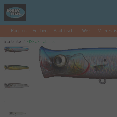
Karpfen
Felchen
Raubfische
Wels
Meeresfi
Startseite
FISHUS - Ubuntu