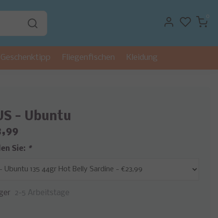
0
Geschenktipp
Fliegenfischen
Kleidung
S - Ubuntu
3,99
len Sie:
*
ger
2-5 Arbeitstage