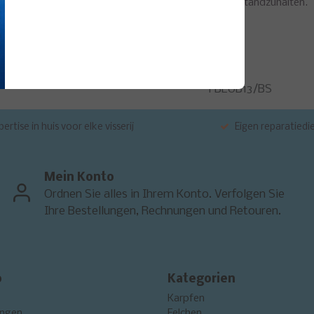
enen Stahlkern ausgestattet, um Big Game-Kämpfen standzuhalten.
Fishus
FBLUB13/BS
ertise in huis voor elke visserij
Eigen reparatiedi
Mein Konto
Ordnen Sie alles in Ihrem Konto. Verfolgen Sie
Ihre Bestellungen, Rechnungen und Retouren.
o
Kategorien
Karpfen
ungen
Felchen