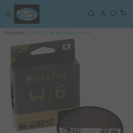
0
Startseite
WESTIN - W6 8Braid Lime Punch
Zurück
Weite