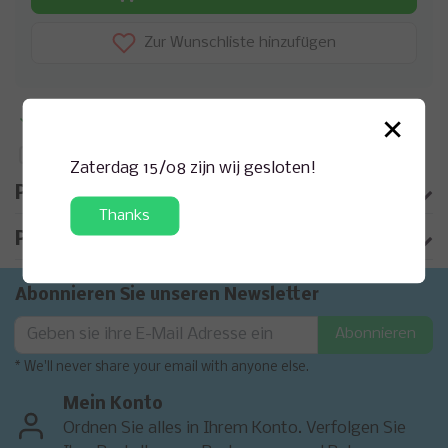
Zur Wunschliste hinzufügen
×
Zusatzinformation?
Anfrage zu diesem Produkt
Auf Vergleichsliste setzen
Zaterdag 15/08 zijn wij gesloten!
Produktbeschreibung
Thanks
Produktinformation
Abonnieren Sie unseren Newsletter
Abonnieren
* We'll never share your email with anyone else.
Mein Konto
Ordnen Sie alles in Ihrem Konto. Verfolgen Sie