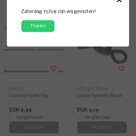
Ansehen
Ansehen
Zaterdag 15/08 zijn wij gesloten!
Thanks
Madcat
Midnight Moon
Coated Pellet Rig
Crane Swivels Black
EUR 8,99
EUR 2,19
Vergleichen
Vergleichen
Ansehen
Ansehen