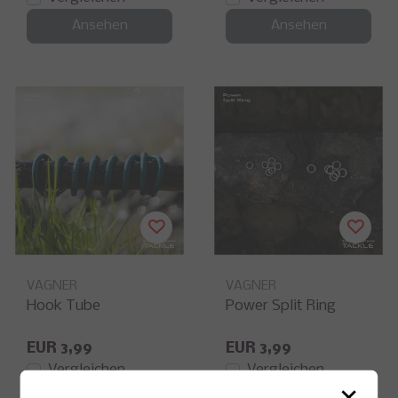
Ansehen
Ansehen
VAGNER
VAGNER
Hook Tube
Power Split Ring
EUR 3,99
EUR 3,99
Vergleichen
Vergleichen
×