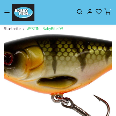
0
Startseite
WESTIN - BabyBite DR
Zurück
Weite