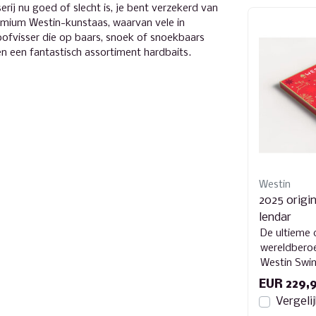
erij nu goed of slecht is, je bent verzekerd van
remium Westin-kunstaas, waarvan vele in
oofvisser die op baars, snoek of snoekbaars
en een fantastisch assortiment hardbaits.
Westin
2025 origi
lendar
De ultieme 
wereldbero
Westin Swim
samengeste
EUR 229,
van ervaren 
Vergeli