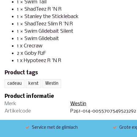
1 × Swim Tail
1 × ShadTeez R 'N R
1 × Stanley the Stickleback
1 × ShadTeez Slim R 'N R
1 × Swim Glidebait Silent
1 × Swim Glidebait
1 x Crecraw
2 x Goby R2F
1 x Hypoteez R 'N R
Product tags
cadeau
kerst
Westin
Product informatie
Merk
Westin
Artikelcode
P261-014-0055707549523292
Service met de glimlach
Grote exp