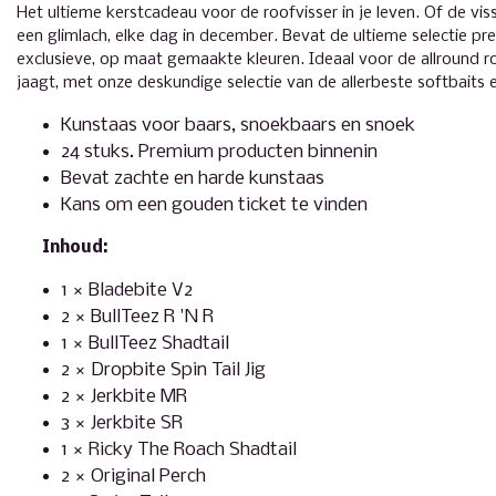
Het ultieme kerstcadeau voor de roofvisser in je leven. Of de viss
een glimlach, elke dag in december. Bevat de ultieme selectie p
exclusieve, op maat gemaakte kleuren. Ideaal voor de allround r
jaagt, met onze deskundige selectie van de allerbeste softbaits 
Kunstaas voor baars, snoekbaars en snoek
24 stuks. Premium producten binnenin
Bevat zachte en harde kunstaas
Kans om een ​​gouden ticket te vinden
Inhoud:
1 × Bladebite V2
2 × BullTeez R 'N R
1 × BullTeez Shadtail
2 × Dropbite Spin Tail Jig
2 × Jerkbite MR
3 × Jerkbite SR
1 × Ricky The Roach Shadtail
2 × Original Perch