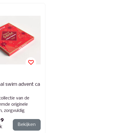
nal swim advent ca
collectie van de
emde originele
, zorgvuldig
ld door ons team
99
viss...
Bekijken
jk