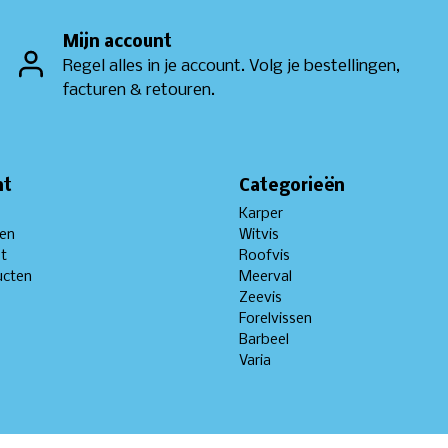
Mijn account
Regel alles in je account. Volg je bestellingen,
facturen & retouren.
nt
Categorieën
Karper
gen
Witvis
st
Roofvis
ucten
Meerval
Zeevis
Forelvissen
Barbeel
Varia