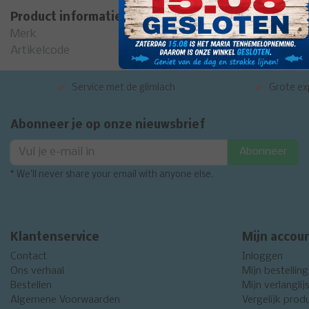
Product informatie
Merk
Artikelcode
Service met de glimlach
Grote exp
Abonneer je op onze nieuwsbrief
Abonneer
* We'll never share your email with anyone else.
Klantenservice
Mijn accou
Contact
Inloggen
Ons verhaal
Mijn bestellin
Bestellen
Mijn verlanglij
Algemene Voorwaarden
Vergelijk prod