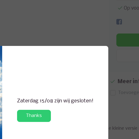
Op voo
Meer in
Toevoegen
Zaterdag 15/08 zijn wij gesloten!
Thanks
 laten dit kunstaas (10st) al verleidelijk bewegen. De kleine versie
n op baars en snoekbaars.