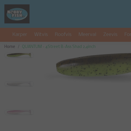
Karper
Witvis
Roofvis
Meerval
Zeevis
Fo
Home
QUANTUM - 4Street B-Ass Shad 2,4inch