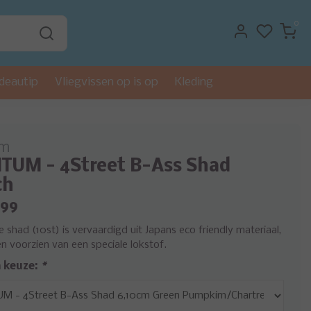
0
deautip
Vliegvissen op is op
Kleding
um
UM - 4Street B-Ass Shad
ch
,99
 shad (10st) is vervaardigd uit Japans eco friendly materiaal,
n voorzien van een speciale lokstof.
 keuze:
*