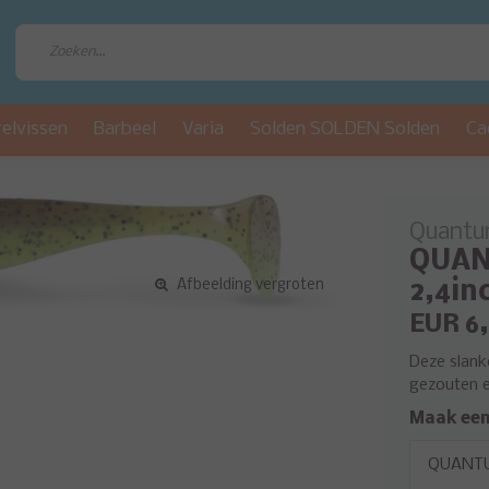
relvissen
Barbeel
Varia
Solden SOLDEN Solden
Ca
Quant
QUANT
Afbeelding vergroten
2,4in
EUR 6
Deze slanke
gezouten e
Maak een