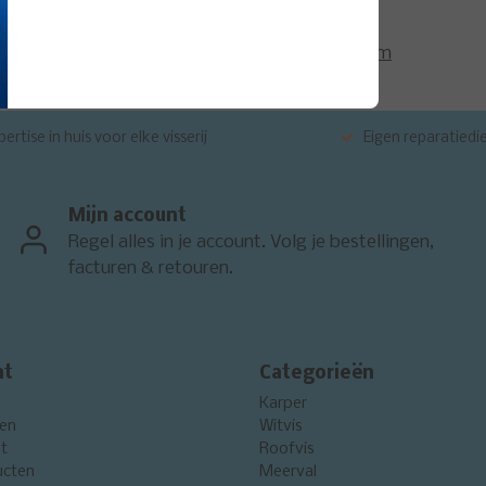
Quantum
3337202
ertise in huis voor elke visserij
Eigen reparatiedi
Mijn account
Regel alles in je account. Volg je bestellingen,
facturen & retouren.
nt
Categorieën
Karper
gen
Witvis
st
Roofvis
ucten
Meerval