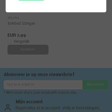
Westin
Jointed Stinger
EUR 7,99
Vergelijk
Bekijken
Abonneer je op onze nieuwsbrief
Abonneer
* We'll never share your email with anyone else.
Mijn account
Regel alles in je account. Volg je bestellingen,