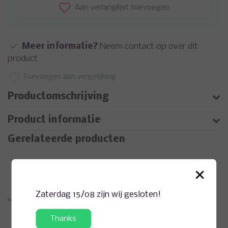
Aan verlanglijst toevoegen
Meer informatie?
Neem contact op over dit
product
Toevoegen aan vergelijking
Productomschrijving
Product informatie
Gerelateerde producten
×
Zaterdag 15/08 zijn wij gesloten!
Thanks