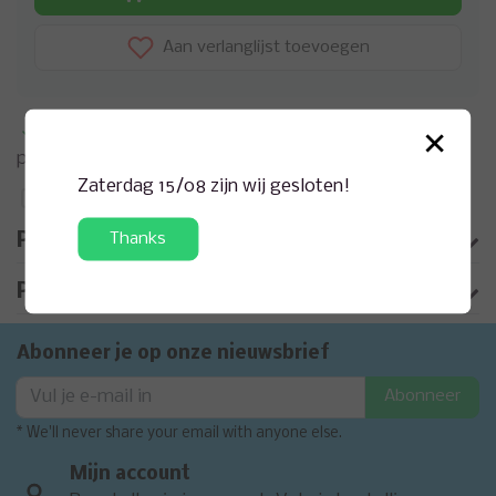
Aan verlanglijst toevoegen
×
Meer informatie?
Neem contact op over dit
product
Zaterdag 15/08 zijn wij gesloten!
Toevoegen aan vergelijking
Thanks
Productomschrijving
Product informatie
Abonneer je op onze nieuwsbrief
Abonneer
* We'll never share your email with anyone else.
Mijn account