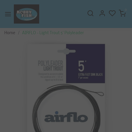
0
Home
AIRFLO - Light Trout 5' Polyleader
Vorige
Volge