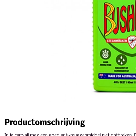
Productomschrijving
In je carryall mag een goed anti-muggenmiddel niet ontbreken. En