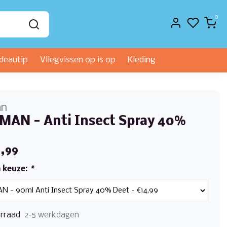
0
deautip
Vliegvissen op is op
Kleding
an
AN - Anti Insect Spray 40%
,99
 keuze:
*
rraad
2-5 werkdagen