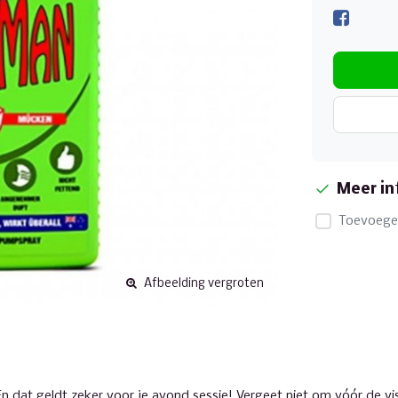
Meer in
Toevoegen
Afbeelding vergroten
 dat geldt zeker voor je avond sessie! Vergeet niet om vóór de visr