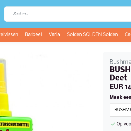
relvissen
Barbeel
Varia
Solden SOLDEN Solden
Ca
Bushm
BUSHM
Deet
EUR 14
Maak een
Op voo