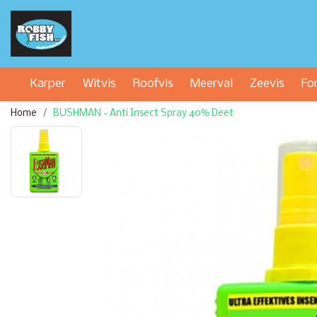
Karper
Witvis
Roofvis
Meerval
Zeevis
Fo
Home
BUSHMAN - Anti Insect Spray 40% Deet