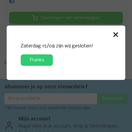
Toevoegen aan winkelwagen
×
Aan verlanglijst toevoegen
Zaterdag 15/08 zijn wij gesloten!
Meer informatie?
Neem contact op over dit
Thanks
product
Toevoegen aan vergelijking
Abonneer je op onze nieuwsbrief
Abonneer
* We'll never share your email with anyone else.
Mijn account
Regel alles in je account. Volg je bestellingen,