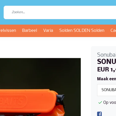
relvissen
Barbeel
Varia
Solden SOLDEN Solden
Ca
Sonuba
SONUB
EUR 1,
Maak een
Op voo