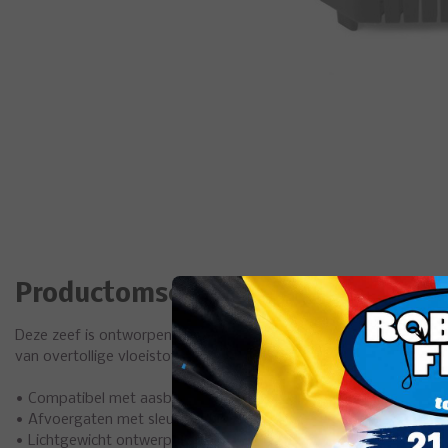
Productomschrijving
Deze zeef is ontworpen om rechtstreeks in aasbakken van 2 en 3 
van overtollige vloeistof van aas zoals pellets, maïs en casters.
• Compatibel met aasbakken van 2 en 3 pins
• Afvoergaten met sleuven zorgen ervoor dat vloeistof gemakke
• Lichtgewicht ontwerp