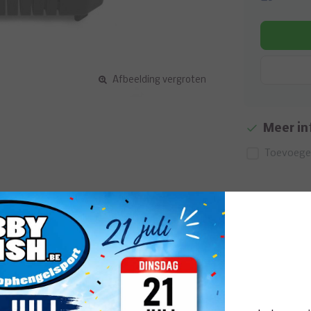
Afbeelding vergroten
Meer in
Toevoegen
Gerelat
pint te passen en is ideaal voor het afvoeren
lijk kan ontsnappen