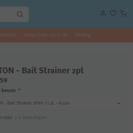
0
deautip
Vliegvissen op is op
Kleding
n
ON - Bait Strainer 2pt
,59
 keuze:
*
rraad
2-5 werkdagen