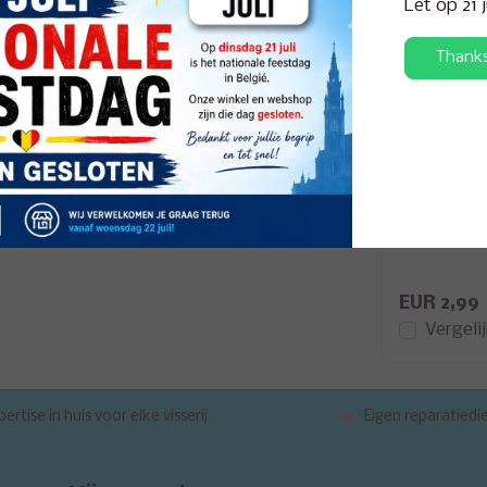
Let op 21 
opslag
Thank
eston
260014
Preston
Bait Tubs
EUR 2,99
Vergeli
ertise in huis voor elke visserij
Eigen reparatiedi