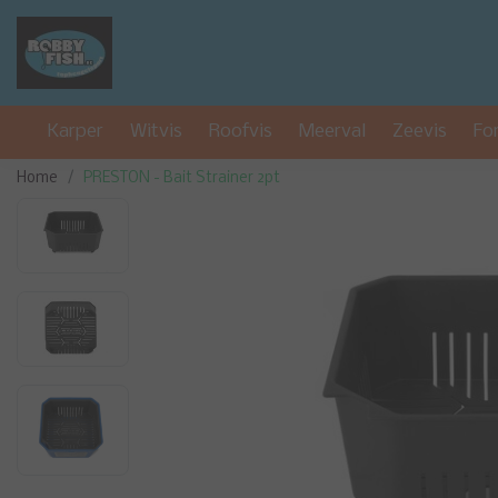
Karper
Witvis
Roofvis
Meerval
Zeevis
Fo
Home
PRESTON - Bait Strainer 2pt