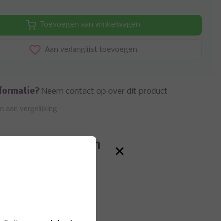
Toevoegen aan winkelwagen
Aan verlanglijst toevoegen
formatie?
Neem contact op over dit product
 aan vergelijking
eerde producten
×