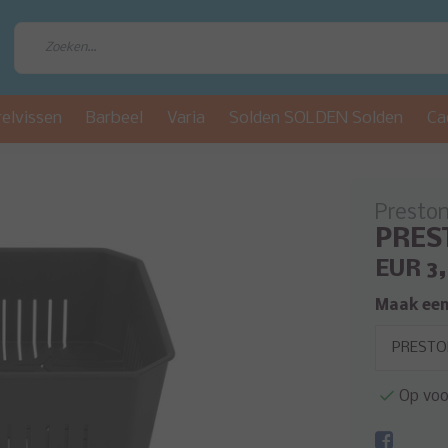
relvissen
Barbeel
Varia
Solden SOLDEN Solden
Ca
Presto
PREST
EUR 3
Maak een
Op voo