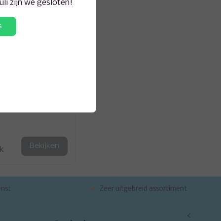
juli zijn we gesloten!
s
Bekijken
jk
enst
Zeer uitgebreid assortiment
<