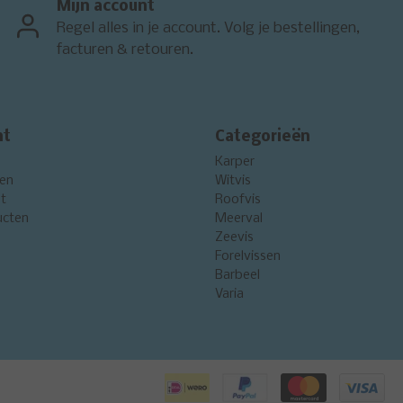
Mijn account
Regel alles in je account. Volg je bestellingen,
facturen & retouren.
nt
Categorieën
Karper
gen
Witvis
st
Roofvis
ucten
Meerval
Zeevis
Forelvissen
Barbeel
Varia