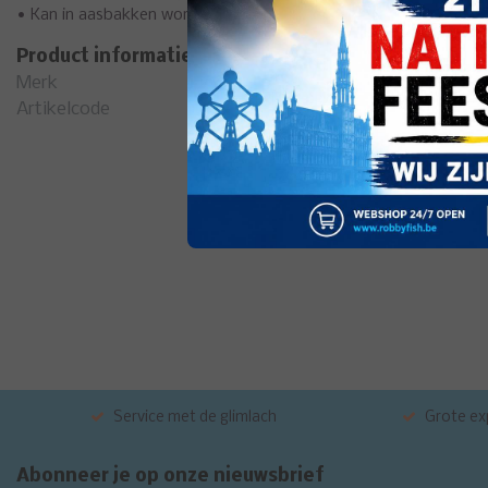
• Kan in aasbakken worden opgeborgen voor een gemakkelijke 
Product informatie
Merk
Pr
Artikelcode
P0
Service met de glimlach
Grote exp
Abonneer je op onze nieuwsbrief