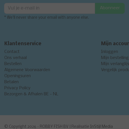
Abonneer
* We'll never share your email with anyone else.
Klantenservice
Mijn accou
Contact
Inloggen
Ons verhaal
Mijn bestellin
Bestellen
Mijn verlanglij
Algemene Voorwaarden
Vergelijk prod
Openingsuren
Betalen
Privacy Policy
Bezorgen & Afhalen BE - NL
© Copyright 2026 - ROBBY FISH BV | Realisatie
InStijl Media