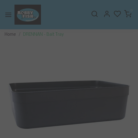
0
Home
DRENNAN - Bait Tray