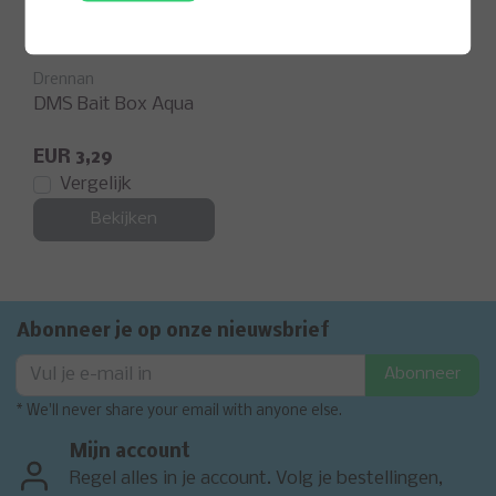
Drennan
DMS Bait Box Aqua
EUR 3,29
Vergelijk
Bekijken
Abonneer je op onze nieuwsbrief
Abonneer
* We'll never share your email with anyone else.
Mijn account
Regel alles in je account. Volg je bestellingen,