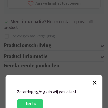
Aan verlanglijst toevoegen
Meer informatie?
Neem contact op over dit
product
Toevoegen aan vergelijking
Productomschrijving
Product informatie
Gerelateerde producten
×
Zaterdag 15/08 zijn wij gesloten!
Thanks