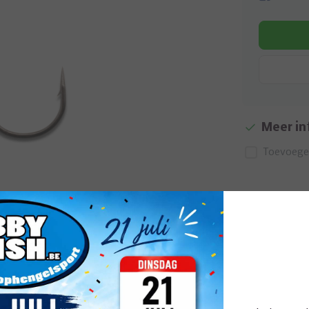
Meer in
Toevoegen
Afbeelding vergroten
ebruik bij het vissen met softbait. De ultra scherpe en stabiele 