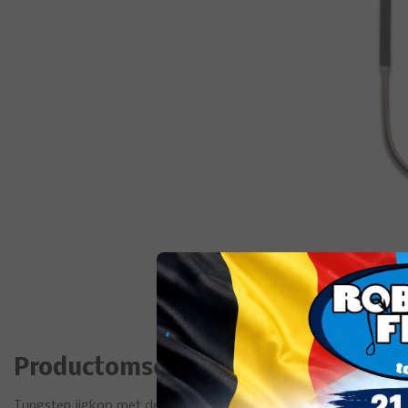
Productomschrijving
Tungsten jigkop met de typische ronde kopvorm voor een breed g