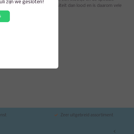
juli zijn we gesloten!
ungsten heeft een hogere densiteit dan lood en is daarom vele
s
enst
Zeer uitgebreid assortiment
<