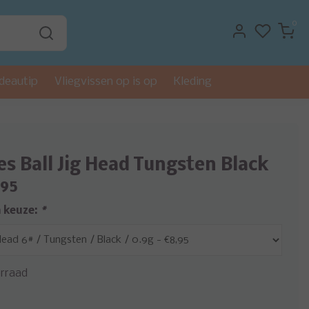
0
deautip
Vliegvissen op is op
Kleding
s
es Ball Jig Head Tungsten Black
,95
 keuze:
*
rraad