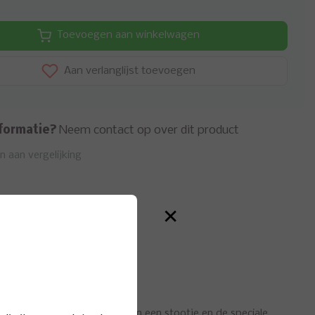
Toevoegen aan winkelwagen
Aan verlanglijst toevoegen
formatie?
Neem contact op over dit product
 aan vergelijking
×
haken van Mustad kunnen tegen een stootje en de speciale