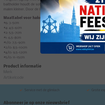
baitholder houdt de softbait op zijn plaats alsof hij vastgelijm
malen kleiner. Door de lagere lucht- en waterweerstand kunnen g
Maattabel voor haken / softbaits:
#6: 3-5cm
#4: 4,5-6cm
#2: 5,5-7cm
#1: 6,5-8cm
#1/0: 7,5-9cm
#2/0: 8,5-10cm
#4/0: 9,5-12cm
#5/0: 11-15cm
Product informatie
Merk
Artikelcode
Service met de glimlach
Grote exp
Abonneer je op onze nieuwsbrief