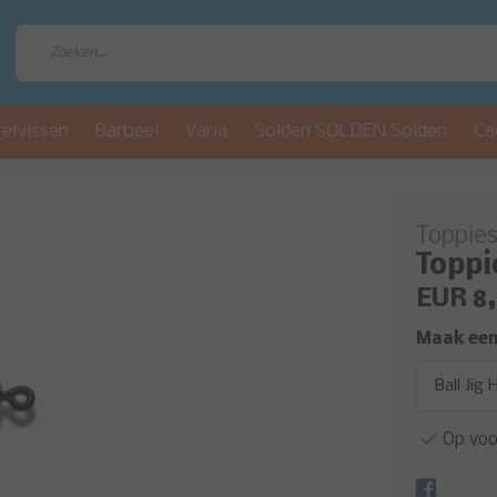
relvissen
Barbeel
Varia
Solden SOLDEN Solden
Ca
Toppie
Toppi
EUR 8
Maak een
Op voo