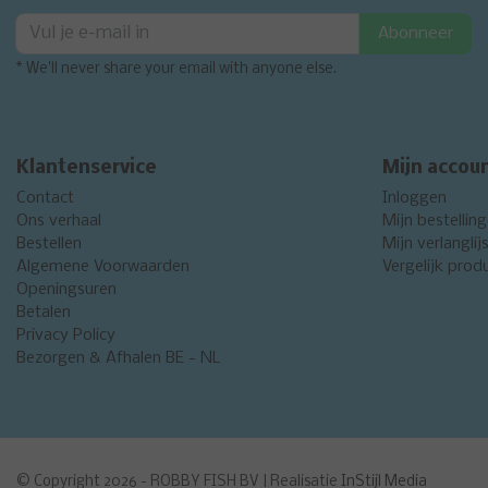
Abonneer
* We'll never share your email with anyone else.
Klantenservice
Mijn accou
Contact
Inloggen
Ons verhaal
Mijn bestellin
Bestellen
Mijn verlanglij
Algemene Voorwaarden
Vergelijk prod
Openingsuren
Betalen
Privacy Policy
Bezorgen & Afhalen BE - NL
© Copyright 2026 - ROBBY FISH BV | Realisatie
InStijl Media