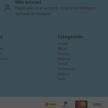
Mijn account
Regel alles in je account. Volg je bestellingen,
facturen & retouren.
nt
Categorieën
Karper
gen
Witvis
st
Roofvis
ucten
Meerval
Zeevis
Forelvissen
Barbeel
Varia