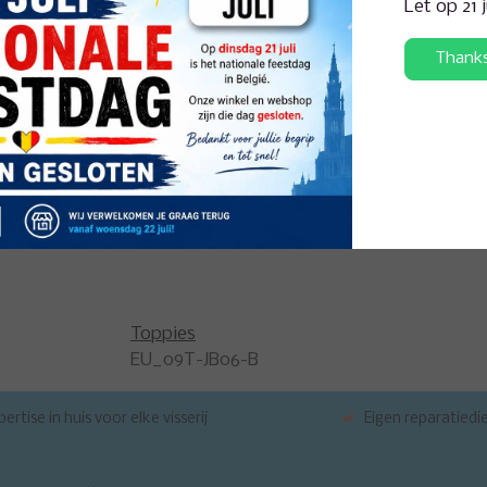
Let op 21 
d is. En de softbait kan vervangen worden zonder het te vernielen. T
rotere werpafstanden en snellere zinkfases worden bereikt.
Thank
Toppies
EU_09T-JB06-B
ertise in huis voor elke visserij
Eigen reparatiedi