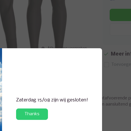
Afbeelding vergroten
Meer in
Toevoegen
jessysteem (thermisch ondergoed) bij koud weer. Vochtafvoerende pr
Zaterdag 15/08 zijn wij gesloten!
churen. De 4-way stretchconstructie zorgt voor een aansluitend g
Thanks