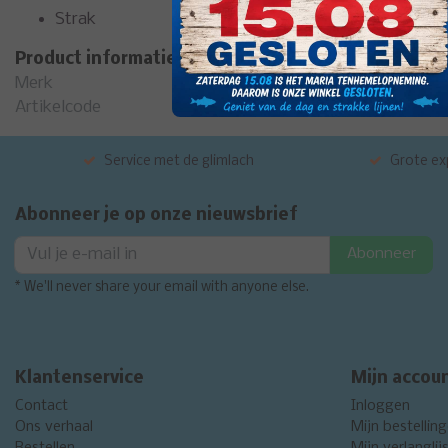
Strak
Product informatie
Merk
Artikelcode
Service met de glimlach
Grote exp
Abonneer je op onze nieuwsbrief
Abonneer
* We'll never share your email with anyone else.
Klantenservice
Mijn accou
Contact
Inloggen
Ons verhaal
Mijn bestellin
Bestellen
Mijn verlanglij