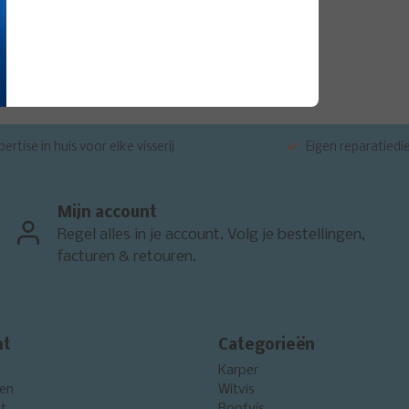
Kinetic
H180-007-S
ertise in huis voor elke visserij
Eigen reparatiedi
Mijn account
Regel alles in je account. Volg je bestellingen,
facturen & retouren.
nt
Categorieën
Karper
gen
Witvis
st
Roofvis