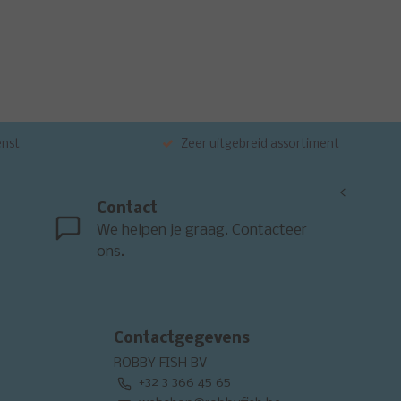
enst
Zeer uitgebreid assortiment
<
Contact
We helpen je graag. Contacteer
ons.
Contactgegevens
ROBBY FISH BV
+32 3 366 45 65