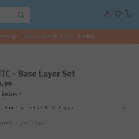
0
deautip
Vliegvissen op is op
Kleding
IC - Base Layer Set
9,99
 keuze:
*
rraad
2-5 werkdagen