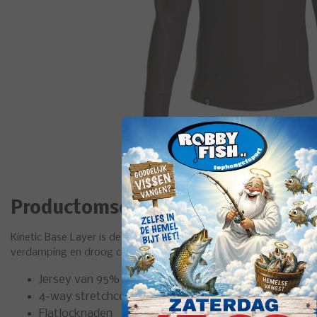
Productomschrijving
Kinetic Base Layer is de perfecte basis voor uw dagelijkse laag
verdamping en droog comfort. Flatlock-naadsteken verminderen s
Jersey van 95% polyester, 5% spandex
4-way stretchconstructie
Flatlocknaden