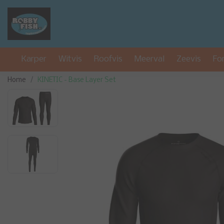
Karper
Witvis
Roofvis
Meerval
Zeevis
Fo
Home
KINETIC - Base Layer Set