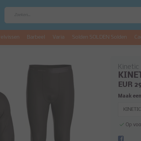
relvissen
Barbeel
Varia
Solden SOLDEN Solden
Ca
Kinetic
KINET
EUR 2
Maak een
Op voo