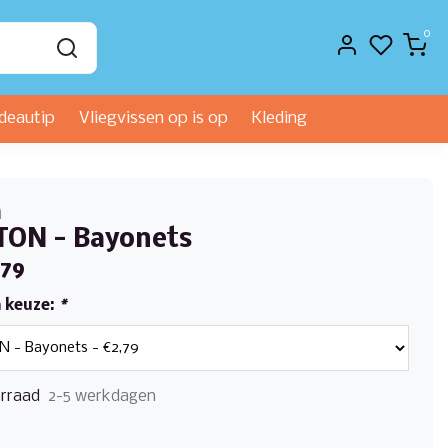
0
deautip
Vliegvissen op is op
Kleding
n
TON - Bayonets
,79
 keuze:
*
rraad
2-5 werkdagen