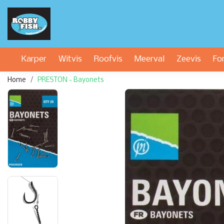
Karper
Witvis
Roofvis
Meerval
Zeevis
Fo
Home
PRESTON - Bayonets