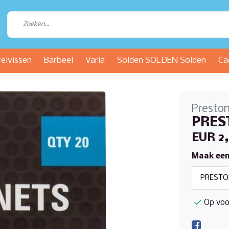
relvissen
Barbeel
Varia
Solden SOLDEN Solden
Ca
Presto
PRES
EUR 2
Maak een
Op voo