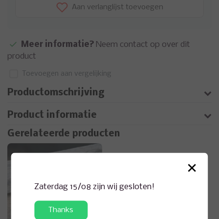
Aan verlanglijst toevoegen
Meer informatie?
Neem contact op over dit
product
Toevoegen aan vergelijking
Productomschrijving
Product informatie
Gerelateerde producten
×
Zaterdag 15/08 zijn wij gesloten!
Thanks