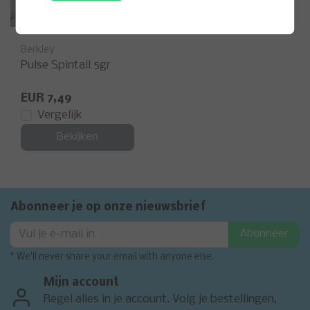
Berkley
Pulse Spintail 5gr
EUR 7,49
Vergelijk
Bekijken
Abonneer je op onze nieuwsbrief
Abonneer
* We'll never share your email with anyone else.
Mijn account
Regel alles in je account. Volg je bestellingen,