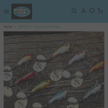
0
Home
BERKLEY - Pulse Spintail 9gr
Vorige
Volge