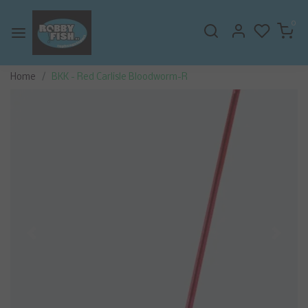
0
Home
BKK - Red Carlisle Bloodworm-R
Vorige
Volge