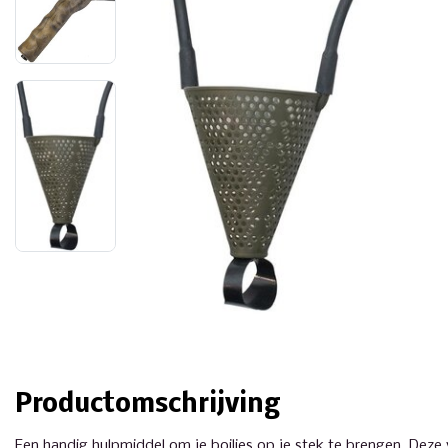
Productomschrijving
Een handig hulpmiddel om je boilies op je stek te brengen. Deze