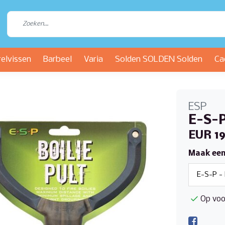
relvissen
Barbeel
Varia
Solden SOLDEN Solden
Ca
ESP
E-S-P
EUR 19
Maak een
Op voo