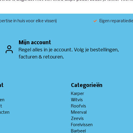
ertise in huis voor elke visserij
Eigen reparatiedi
Mijn account
Regel alles in je account. Volg je bestellingen,
facturen & retouren.
nt
Categorieën
Karper
gen
Witvis
st
Roofvis
ucten
Meerval
Zeevis
Forelvissen
Barbeel