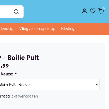
0
deautip
Vliegvissen op is op
Kleding
 - Boilie Pult
,99
 keuze:
*
rraad
2-5 werkdagen