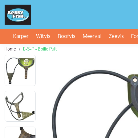
Karper
Witvis
Roofvis
Meerval
Zeevis
Fo
Home
E-S-P - Boilie Pult