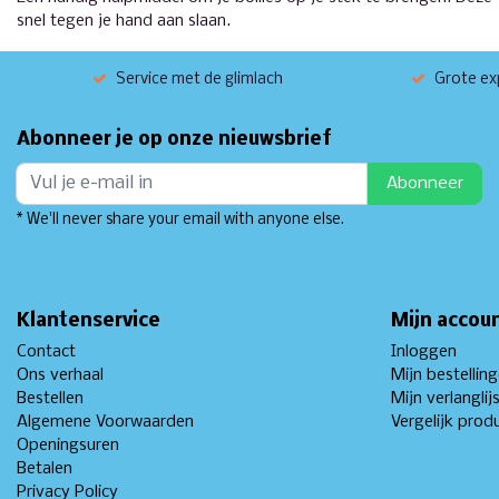
snel tegen je hand aan slaan.
Service met de glimlach
Grote exp
Abonneer je op onze nieuwsbrief
Abonneer
* We'll never share your email with anyone else.
Klantenservice
Mijn accou
Contact
Inloggen
Ons verhaal
Mijn bestellin
Bestellen
Mijn verlanglij
Algemene Voorwaarden
Vergelijk prod
Openingsuren
Betalen
Privacy Policy