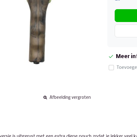
Meer in
Toevoegen
Afbeelding vergroten
 versie is uitgerust met een extra diepe pouch zodat je lekker vee