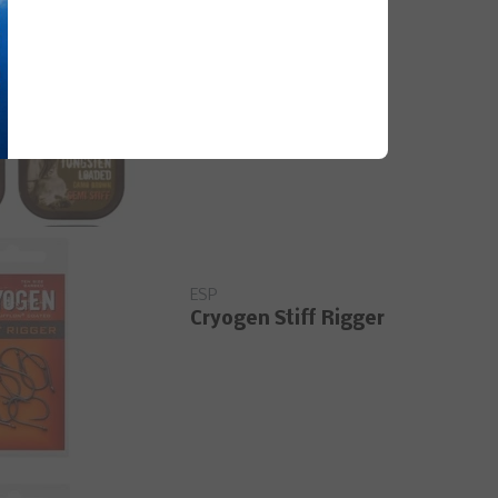
ESP
Tungsten Loaded
ESP
Cryogen Stiff Rigger