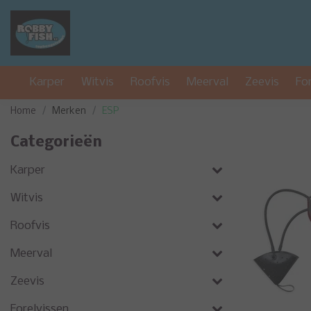
Karper
Witvis
Roofvis
Meerval
Zeevis
Fo
Home
Merken
ESP
Categorieën
Karper
Witvis
Roofvis
Meerval
Zeevis
Forelvissen