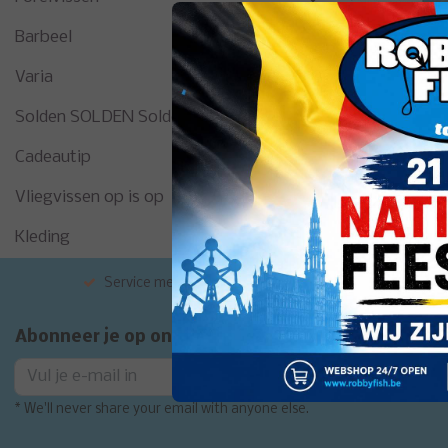
Barbeel
Varia
Solden SOLDEN Solden
Cadeautip
Vliegvissen op is op
Kleding
Service met de glimlach
Grote exp
Abonneer je op onze nieuwsbrief
Abonneer
* We'll never share your email with anyone else.