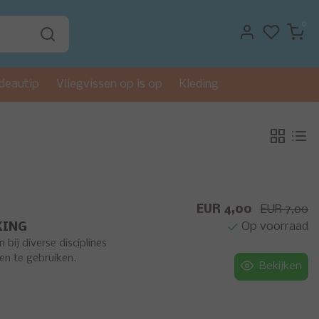
0
deautip
Vliegvissen op is op
Kleding
EUR 4,00
EUR 7,00
Op voorraad
KING
bij diverse disciplines
en te gebruiken.
Bekijken