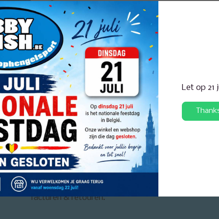
Let op 21 
Thank
ertise in huis voor elke visserij
Eigen reparatiedi
Mijn account
Regel alles in je account. Volg je bestellingen,
facturen & retouren.