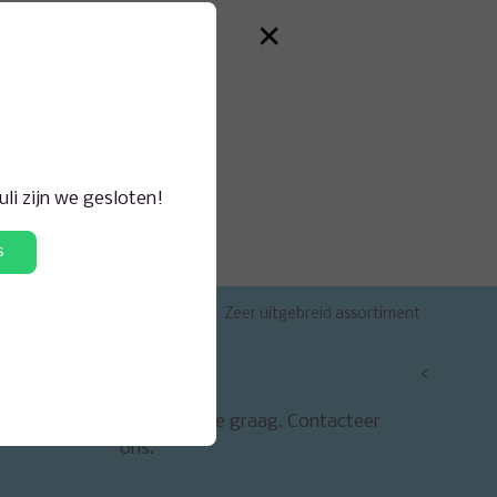
×
juli zijn we gesloten!
s
enst
Zeer uitgebreid assortiment
<
Contact
We helpen je graag. Contacteer
ons.