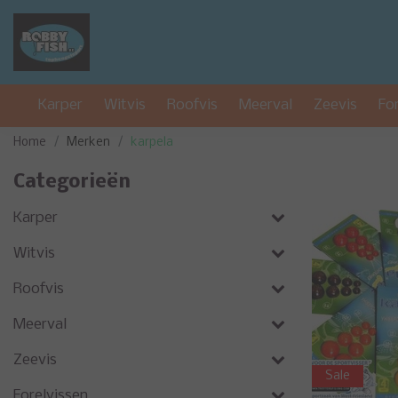
Karper
Witvis
Roofvis
Meerval
Zeevis
Fo
Home
Merken
karpela
Categorieën
Karper
Witvis
Roofvis
Meerval
Zeevis
Sale
Forelvissen