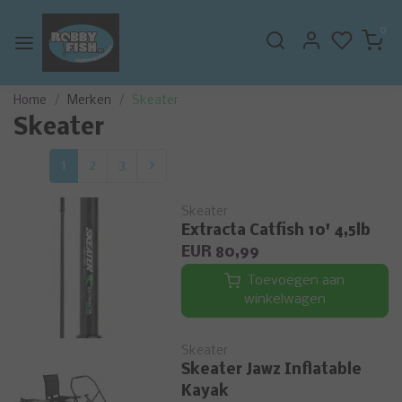
0
Home
Merken
Skeater
Skeater
1
2
3
Skeater
Extracta Catfish 10' 4,5lb
EUR 80,99
Toevoegen aan
winkelwagen
Skeater
Skeater Jawz Inflatable
Kayak