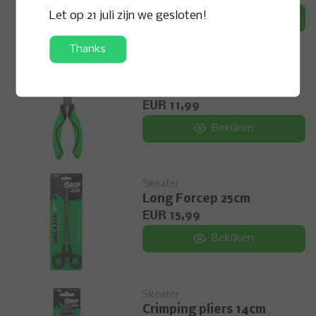
Let op 21 juli zijn we gesloten!
Bekijken
Thanks
Skeater
Multi-Purpose pliers
EUR 11,99
Bekijken
Skeater
Long Forcep 25cm
EUR 15,99
Bekijken
Skeater
Crimping pliers 14cm