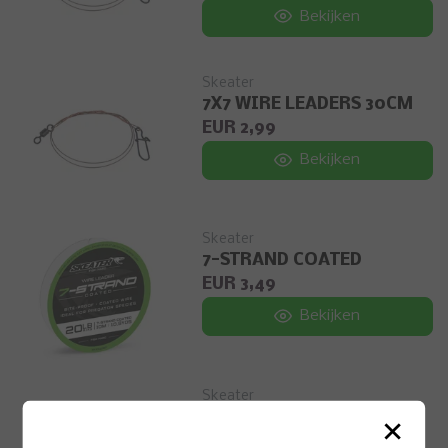
Bekijken
Skeater
7X7 WIRE LEADERS 30CM
EUR 2,99
Bekijken
Skeater
7-STRAND COATED
EUR 3,49
Bekijken
Skeater
×
MAT & RULER
EUR 34,99