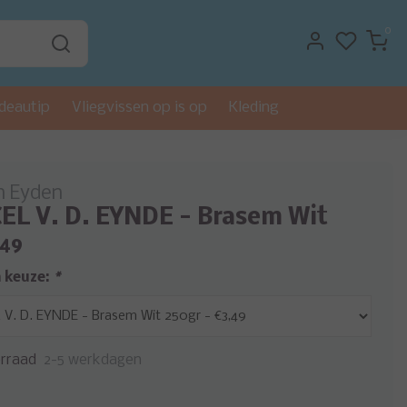
0
deautip
Vliegvissen op is op
Kleding
n Eyden
L V. D. EYNDE - Brasem Wit
,49
 keuze:
*
rraad
2-5 werkdagen