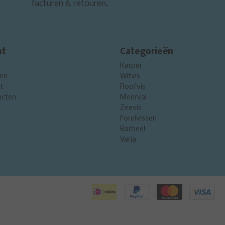
facturen & retouren.
nt
Categorieën
Karper
gen
Witvis
st
Roofvis
ucten
Meerval
Zeevis
Forelvissen
Barbeel
Varia