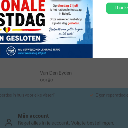
r, het heeft een brede kruidige geur waardoor het moeilijk te omsc
Thank
ervan nog te vergroten zowel voor wat betreft smaak als geur, de d
voegen aan je mengeling of je kan nog een klein deel bijhouden vo
j.
 casters, pellets enz.) aantrekkelijker te maken. Brasem is geschi
Van Den Eyden
00180
ertise in huis voor elke visserij
Eigen reparatiedi
Mijn account
Regel alles in je account. Volg je bestellingen,