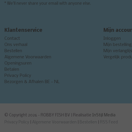
* We'll never share your email with anyone else.
Klantenservice
Mijn accou
Contact
Inloggen
Ons verhaal
Mijn bestellin
Bestellen
Mijn verlanglij
Algemene Voorwaarden
Vergelijk prod
Openingsuren
Betalen
Privacy Policy
Bezorgen & Afhalen BE - NL
© Copyright 2026 - ROBBY FISH BV | Realisatie
InStijl Media
Privacy Policy
|
Algemene Voorwaarden
|
Bestellen
|
RSS Feed