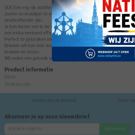
VDE Een erg rijk additief met een sterk, aangenaam kruidige geu
zoeter en kruidiger te maken en hierdoor de aantrekkingskracht 
doeltreffender zijn.
Je kan kiezen om in de start van het bevochtigen het al toe te 
een extra werkend effect.
Perfect te gebruiken met alleen leem voor de pure brasem visseri
Brasem wit kan ook worden gebruikt om het haak-aas (zoals maden,
brasem en voorn.
Wij raden een gebruik aan van 250gr op 4kg lokaas.
Product informatie
Merk
Artikelcode
Service met de glimlach
Grote exp
Abonneer je op onze nieuwsbrief
Abonneer