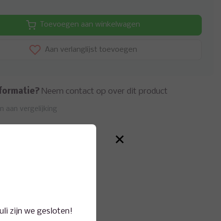
Toevoegen aan winkelwagen
Aan verlanglijst toevoegen
formatie?
Neem contact op over dit product
 aan vergelijking
×
juli zijn we gesloten!