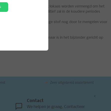
hrijven is. Brasem wit kan in elk lokaas worden vermengd om het
s
oeltreffendheid van deze additief zal in de koudere periodes
or net voor het voederen de droge stof nog door te mengelen voor
kt voor iedere witvissoort, maar is in het bijzonder gericht op
enst
Zeer uitgebreid assortiment
<
Contact
We helpen je graag. Contacteer