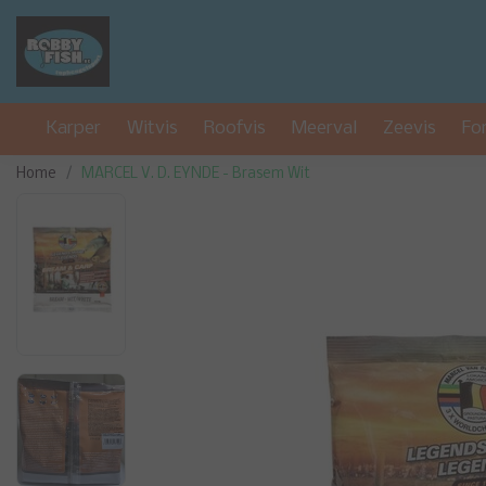
Karper
Witvis
Roofvis
Meerval
Zeevis
Fo
Home
MARCEL V. D. EYNDE - Brasem Wit