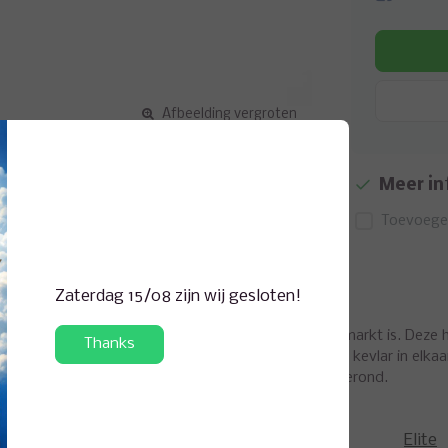
Afbeelding vergroten
Meer in
Toevoegen
Zaterdag 15/08 zijn wij gesloten!
eld de sterkste hengel die momenteel in europa op de markt is. Deze
Thanks
 nog licht in hand is ook. Verstevigde matten die met kevlar in elk
tste 10 cm extra versterkt met een carbon mat en afgerond.
Elite