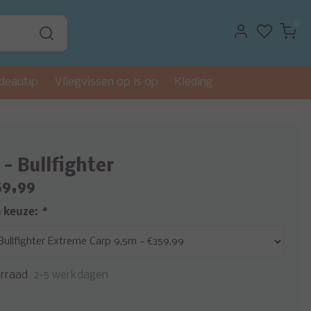
0
deautip
Vliegvissen op is op
Kleding
 - Bullfighter
59,99
 keuze:
*
rraad
2-5 werkdagen