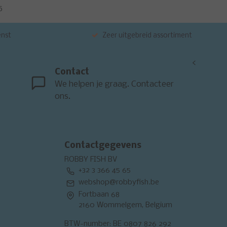
5
enst
Zeer uitgebreid assortiment
<
Contact
We helpen je graag. Contacteer
ons.
Contactgegevens
ROBBY FISH BV
+32 3 366 45 65
webshop@robbyfish.be
Fortbaan 68
2160 Wommelgem, Belgium
BTW-number: BE 0807 826 292