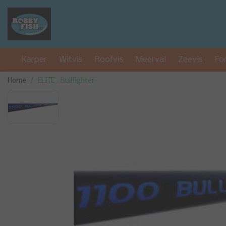
Karper
Witvis
Roofvis
Meerval
Zeevis
Fo
Home
ELITE - Bullfighter