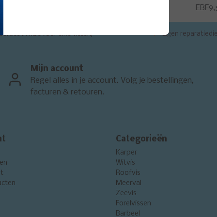
EBF9,
ertise in huis voor elke visserij
Eigen reparatiedi
Mijn account
Regel alles in je account. Volg je bestellingen,
facturen & retouren.
nt
Categorieën
Karper
gen
Witvis
st
Roofvis
ucten
Meerval
Zeevis
Forelvissen
Barbeel