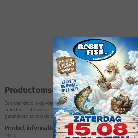
Productomschrijving
Een waardevolle opvolger van de bullfighter 1. Dit is ongetwijf
kracht vereiste nummer 1 is. Het mooie van deze hengel is dat hij
garandeerd zoveel de power in de hengel. Alle delen zijn de laa
Product informatie
Merk