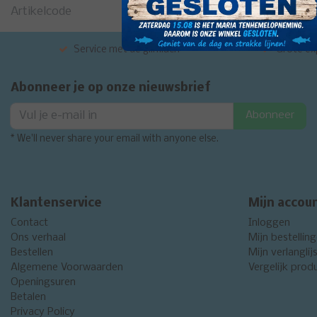
Artikelcode
Service met de glimlach
Grote exp
Abonneer je op onze nieuwsbrief
Abonneer
* We'll never share your email with anyone else.
Klantenservice
Mijn accou
Contact
Inloggen
Ons verhaal
Mijn bestellin
Bestellen
Mijn verlanglij
Algemene Voorwaarden
Vergelijk prod
Openingsuren
Betalen
Privacy Policy