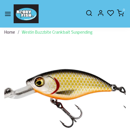
0
Home
Westin Buzzbite Crankbait Suspending
Vorige
Volge