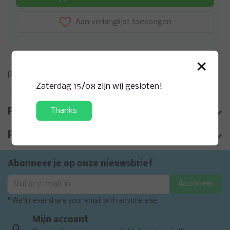
Aan verlanglijst toevoegen
×
Meer informatie?
Neem contact op over dit
product
Zaterdag 15/08 zijn wij gesloten!
Toevoegen aan vergelijking
Thanks
Productomschrijving
Product informatie
Abonneer je op onze nieuwsbrief
Abonneer
* We'll never share your email with anyone else.
Mijn account