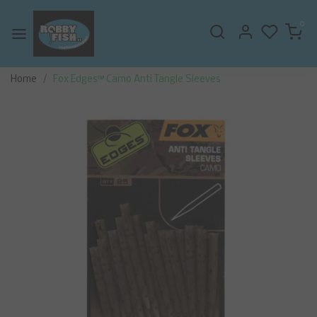
0
Home
Fox Edges™ Camo Anti Tangle Sleeves