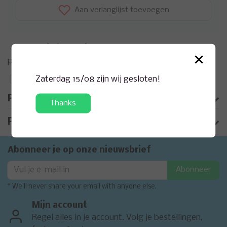
Aan verlanglijst toevoegen
Meer informatie?
Neem contact op over dit
×
product
Zaterdag 15/08 zijn wij gesloten!
Toevoegen aan vergelijking
Productomschrijving
Thanks
Product informatie
Abonneer je op onze nieuwsbrief
Abonneer
* We'll never share your email with anyone else.
Mijn account
Regel alles in je account. Volg je bestellingen,